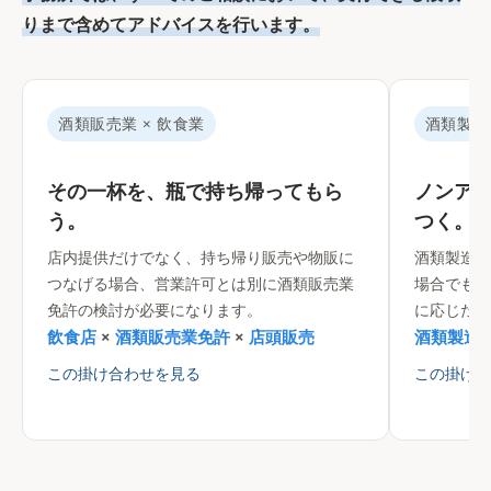
りまで含めてアドバイスを行います。
酒類販売業 × 飲食業
酒類製造
その一杯を、瓶で持ち帰ってもら
ノンア
う。
つく。
店内提供だけでなく、持ち帰り販売や物販に
酒類製造の
つなげる場合、営業許可とは別に酒類販売業
場合でも、
免許の検討が必要になります。
に応じた整
飲食店
×
酒類販売業免許
×
店頭販売
酒類製造
この掛け合わせを見る
この掛け合