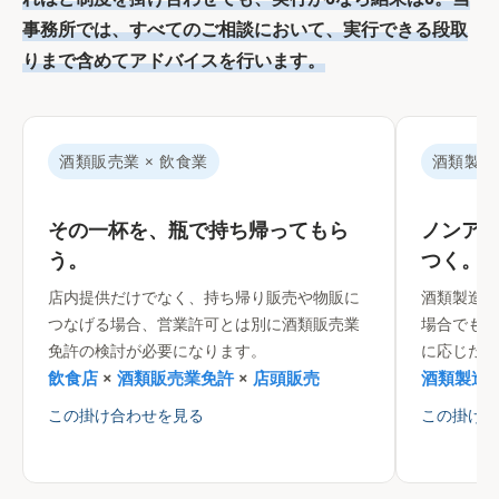
事務所では、すべてのご相談において、実行できる段取
りまで含めてアドバイスを行います。
酒類販売業 × 飲食業
酒類製造
その一杯を、瓶で持ち帰ってもら
ノンア
う。
つく。
店内提供だけでなく、持ち帰り販売や物販に
酒類製造の
つなげる場合、営業許可とは別に酒類販売業
場合でも、
免許の検討が必要になります。
に応じた整
飲食店
×
酒類販売業免許
×
店頭販売
酒類製造
この掛け合わせを見る
この掛け合