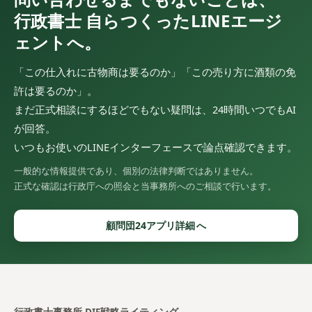
行政書士 自らつくったLINEエージ
ェントへ。
「この仕入れに古物商は要るのか」「この売り方に酒類の免
許は要るのか」。
まだ正式相談にするほどでもない疑問は、24時間いつでもAI
が回答。
いつもお使いのLINEインターフェースで論点確認できます。
一般的な情報提供であり、個別の法律判断ではありません。
正式な確認は行政庁への照会と当事務所へのご相談で行います。
顧問団24アプリ詳細
行政書士事務所 DIF戦略ライティング